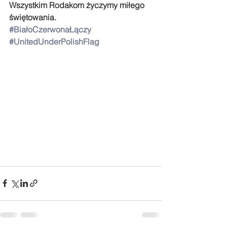
Wszystkim Rodakom życzymy miłego 
świętowania.
#BiałoCzerwonaŁączy
#UnitedUnderPolishFlag