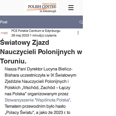
Post
PCE Polskie Centrum w Edynburgu
29 maj 2023
1 minut(y) czytania
Światowy Zjazd
Nauczycieli Polonijnych w
Toruniu.
Nasza Pani Dyrektor Lucyna Bielicz- 
Bishara uczestniczyła w IX Światowym 
Zjeździe Nauczycieli Polonijnych i 
Polskich „Wschód, Zachód – Łączy 
nas Polska” organizowanym przez 
Stowarzyszenie "Wspólnota Polska"
.
Tematem przewodnim było hasło 
„Polacy Światu“, a jako że 2023 r. to 