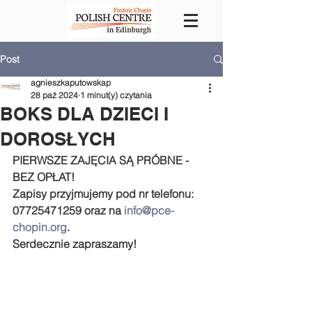
Post
agnieszkaputowskap
28 paź 2024
1 minut(y) czytania
BOKS DLA DZIECI I
DOROSŁYCH
PIERWSZE ZAJĘCIA SĄ PRÓBNE - 
BEZ OPŁAT!
Zapisy przyjmujemy pod nr telefonu: 
07725471259 oraz na 
info@pce-
chopin.org
.
Serdecznie zapraszamy!