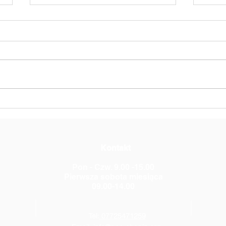
Słoń Trąbalski
Czeg
Pols
Fryd
Kontakt
Pon - Czw. 9.00 -15.00
Pierwsza sobota miesiąca
09.00-14.00
Tel:
07725471259