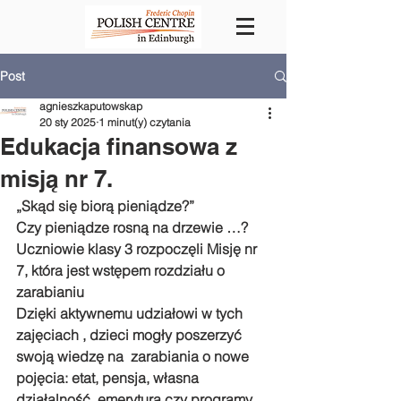
Post
agnieszkaputowskap
20 sty 2025
1 minut(y) czytania
Edukacja finansowa z
misją nr 7.
„Skąd się biorą pieniądze?”
Czy pieniądze rosną na drzewie …?
Uczniowie klasy 3 rozpoczęli Misję nr 
7, która jest wstępem rozdziału o 
zarabianiu
Dzięki aktywnemu udziałowi w tych 
zajęciach , dzieci mogły poszerzyć 
swoją wiedzę na  zarabiania o nowe 
pojęcia: etat, pensja, własna 
działalność, emerytura czy programy 