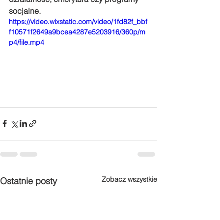
socjalne.
https://video.wixstatic.com/video/1fd82f_bbf
f10571f2649a9bcea4287e5203916/360p/m
p4/file.mp4
Zobacz wszystkie
Ostatnie posty