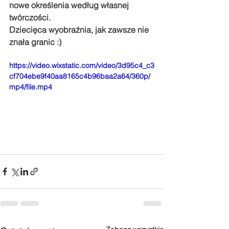
nowe określenia według własnej 
twórczości. 
Dziecięca wyobraźnia, jak zawsze nie 
znała granic :)
https://video.wixstatic.com/video/3d95c4_c3
cf704ebe9f40aa8165c4b96baa2a64/360p/
mp4/file.mp4