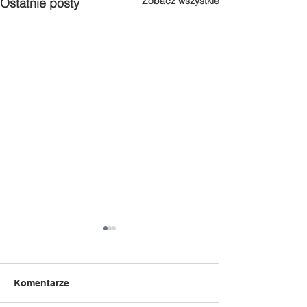
Zobacz wszystkie
Ostatnie posty
Komentarze
Słoń Trąbalski