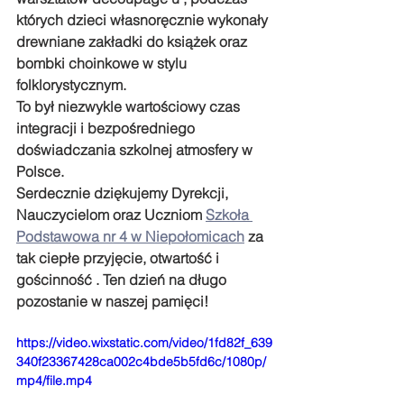
których dzieci własnoręcznie wykonały 
drewniane zakładki do książek oraz 
bombki choinkowe w stylu 
folklorystycznym.
To był niezwykle wartościowy czas 
integracji i bezpośredniego 
doświadczania szkolnej atmosfery w 
Polsce.
Serdecznie dziękujemy Dyrekcji, 
Nauczycielom oraz Uczniom 
Szkoła 
Podstawowa nr 4 w Niepołomicach
 za 
tak ciepłe przyjęcie, otwartość i 
gościnność . Ten dzień na długo 
pozostanie w naszej pamięci!
https://video.wixstatic.com/video/1fd82f_639
340f23367428ca002c4bde5b5fd6c/1080p/
mp4/file.mp4