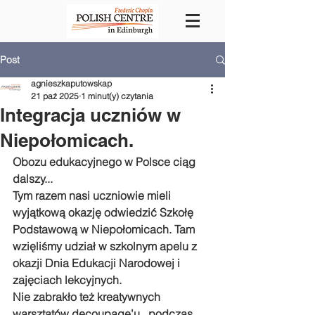
Post
agnieszkaputowskap
21 paź 2025
1 minut(y) czytania
Integracja uczniów w
Niepołomicach.
Obozu edukacyjnego w Polsce ciąg 
dalszy...  
Tym razem nasi uczniowie mieli 
wyjątkową okazję odwiedzić Szkołę 
Podstawową w Niepołomicach. Tam 
wzięliśmy udział w szkolnym apelu z 
okazji Dnia Edukacji Narodowej i 
zajęciach lekcyjnych.
Nie zabrakło też kreatywnych 
warsztatów decoupage’u , podczas 