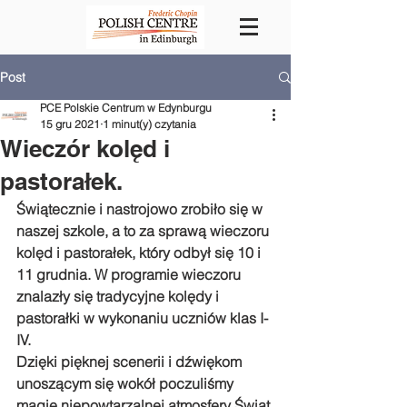
Post
PCE Polskie Centrum w Edynburgu
15 gru 2021
1 minut(y) czytania
Wieczór kolęd i
pastorałek.
Świątecznie i nastrojowo zrobiło się w 
naszej szkole, a to za sprawą wieczoru 
kolęd i pastorałek, który odbył się 10 i 
11 grudnia. W programie wieczoru 
znalazły się tradycyjne kolędy i 
pastorałki w wykonaniu uczniów klas I-
IV. 
Dzięki pięknej scenerii i dźwiękom 
unoszącym się wokół poczuliśmy 
magię niepowtarzalnej atmosfery Świąt 