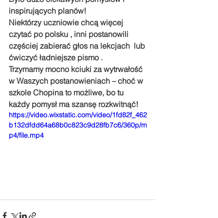
inspirujących planów!  
Niektórzy uczniowie chcą więcej 
czytać po polsku , inni postanowili 
częściej zabierać głos na lekcjach  lub 
ćwiczyć ładniejsze pismo .
Trzymamy mocno kciuki za wytrwałość 
w Waszych postanowieniach – choć w 
szkole Chopina to możliwe, bo tu 
każdy pomysł ma szansę rozkwitnąć!
https://video.wixstatic.com/video/1fd82f_462
b132dfdd64a68b0c823c9d28fb7c6/360p/m
p4/file.mp4