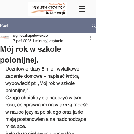
Post
agnieszkaputowskap
7 paź 2025
1 minut(y) czytania
Mój rok w szkole
polonijnej.
Uczniowie klasy 6 mieli wyjątkowe 
zadanie domowe – napisać krótką 
wypowiedź pt. „Mój rok w szkole 
polonijnej”.
Czego chcieliby się nauczyć w tym 
roku, co sprawia im największą radość 
w nauce języka polskiego oraz jakie 
mają postanowienia na nadchodzące 
miesiące.
Było dużo ciekawych pomysłów i 