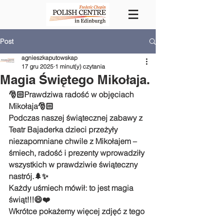
Post
agnieszkaputowskap
17 gru 2025
1 minut(y) czytania
Magia Świętego Mikołaja.
🎅🏻Prawdziwa radość w objęciach 
Mikołaja🎅🏻
Podczas naszej świątecznej zabawy z 
Teatr Bajaderka dzieci przeżyły 
niezapomniane chwile z Mikołajem – 
śmiech, radość i prezenty wprowadziły 
wszystkich w prawdziwie świąteczny 
nastrój.🌲✨
Każdy uśmiech mówił: to jest magia 
świąt!!!😄❤️
Wkrótce pokażemy więcej zdjęć z tego 