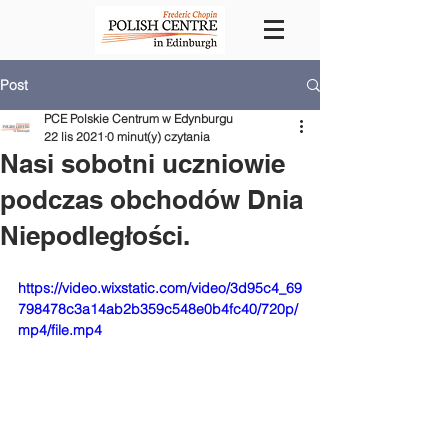
Post
PCE Polskie Centrum w Edynburgu
22 lis 2021
0 minut(y) czytania
Nasi sobotni uczniowie
podczas obchodów Dnia
Niepodległości.
https://video.wixstatic.com/video/3d95c4_69
798478c3a14ab2b359c548e0b4fc40/720p/
mp4/file.mp4