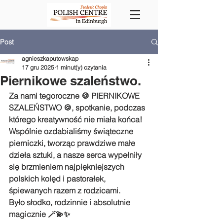
Post
agnieszkaputowskap
17 gru 2025
1 minut(y) czytania
Piernikowe szaleństwo.
Za nami tegoroczne 🍪 PIERNIKOWE 
SZALEŃSTWO 🍪, spotkanie, podczas 
którego kreatywność nie miała końca! 
Wspólnie ozdabialiśmy świąteczne 
pierniczki, tworząc prawdziwe małe 
dzieła sztuki, a nasze serca wypełniły 
się brzmieniem najpiękniejszych 
polskich kolęd i pastorałek, 
śpiewanych razem z rodzicami.
Było słodko, rodzinnie i absolutnie 
magicznie 🪄💫✨