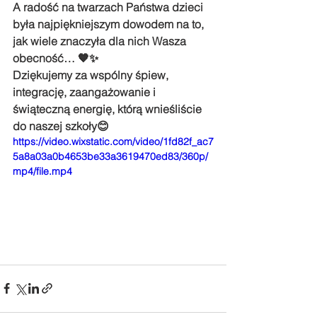
A radość na twarzach Państwa dzieci 
była najpiękniejszym dowodem na to, 
jak wiele znaczyła dla nich Wasza 
obecność… 🧡✨
Dziękujemy za wspólny śpiew, 
integrację, zaangażowanie i 
świąteczną energię, którą wnieśliście 
do naszej szkoły😊
https://video.wixstatic.com/video/1fd82f_ac7
5a8a03a0b4653be33a3619470ed83/360p/
mp4/file.mp4