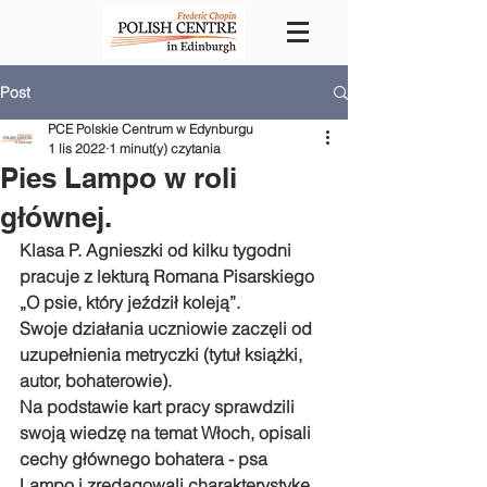
Post
PCE Polskie Centrum w Edynburgu
1 lis 2022
1 minut(y) czytania
Pies Lampo w roli
głównej.
Klasa P. Agnieszki od kilku tygodni 
pracuje z lekturą Romana Pisarskiego 
„O psie, który jeździł koleją”. 
Swoje działania uczniowie zaczęli od 
uzupełnienia metryczki (tytuł książki, 
autor, bohaterowie). 
Na podstawie kart pracy sprawdzili 
swoją wiedzę na temat Włoch, opisali 
cechy głównego bohatera - psa 
Lampo i zredagowali charakterystykę 