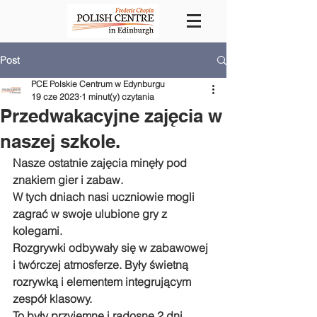
Post
PCE Polskie Centrum w Edynburgu
19 cze 2023
1 minut(y) czytania
Przedwakacyjne zajęcia w
naszej szkole.
Nasze ostatnie zajęcia minęły pod 
znakiem gier i zabaw.
W tych dniach nasi uczniowie mogli 
zagrać w swoje ulubione gry z 
kolegami. 
Rozgrywki odbywały się w zabawowej 
i twórczej atmosferze. Były świetną 
rozrywką i elementem integrującym 
zespół klasowy. 
To były przyjemne i radosne 2 dni, 