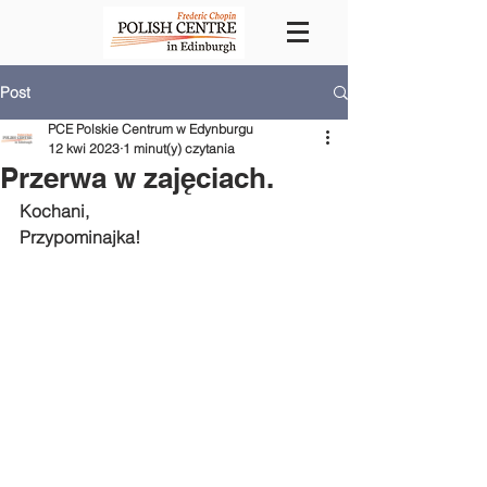
Post
PCE Polskie Centrum w Edynburgu
12 kwi 2023
1 minut(y) czytania
Przerwa w zajęciach.
Kochani, 
Przypominajka!