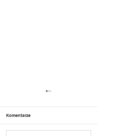
Komentarze
Słoń Trąbalski