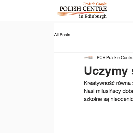
All Posts
PCE Polskie Cent
Uczymy s
Kreatywność równa 
Nasi milusińscy do
szkolne są nieocenion