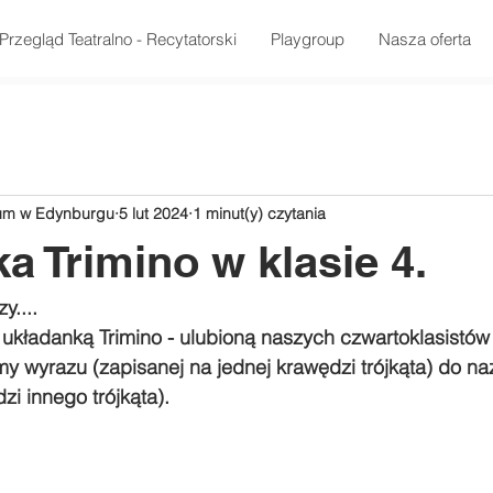
Przegląd Teatralno - Recytatorski
Playgroup
Nasza oferta
rum w Edynburgu
5 lut 2024
1 minut(y) czytania
a Trimino w klasie 4.
y....
kładanką Trimino - ulubioną naszych czwartoklasistów 
y wyrazu (zapisanej na jednej krawędzi trójkąta) do n
zi innego trójkąta).