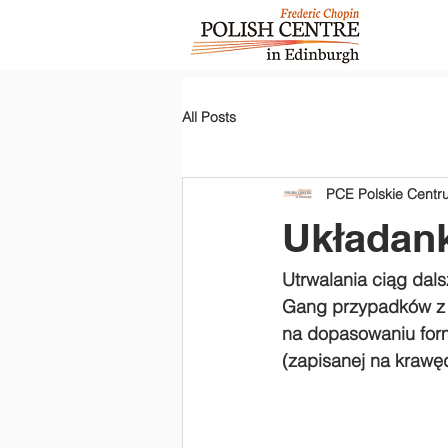
All Posts
PCE Polskie Cent
Układank
Utrwalania ciąg dalsz
Gang przypadków z u
na dopasowaniu form
(zapisanej na krawęd