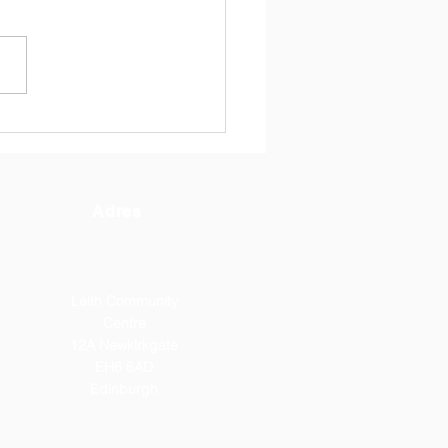
o nauczyłam/em się w
kiej Szkole im.
eryka Chopina?
Adres
Leith Community
Centre
12A Newkirkgate
EH6 6AD
Edinburgh