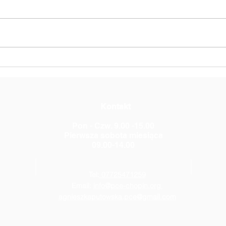
Słoń Trąbalski
Czeg
Pols
Fryd
Kontakt
Pon - Czw. 9.00 -15.00
Pierwsza sobota miesiąca
09.00-14.00
Tel:
07725471259
Email:
info@pce-chopin.org
agnieszkaputowska.pce@gmail.com