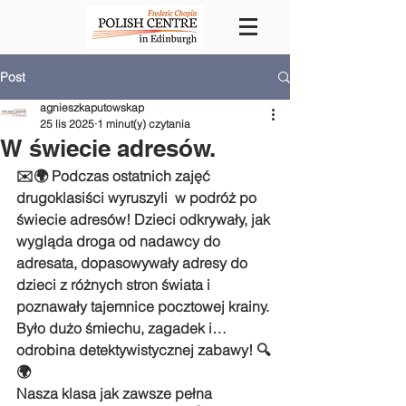
Post
agnieszkaputowskap
25 lis 2025
1 minut(y) czytania
W świecie adresów.
✉️🌍 Podczas ostatnich zajęć 
drugoklasiści wyruszyli  w podróż po 
świecie adresów! Dzieci odkrywały, jak 
wygląda droga od nadawcy do 
adresata, dopasowywały adresy do 
dzieci z różnych stron świata i 
poznawały tajemnice pocztowej krainy.
Było dużo śmiechu, zagadek i… 
odrobina detektywistycznej zabawy! 🔍
🌍
Nasza klasa jak zawsze pełna 