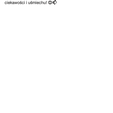
ciekawości i uśmiechu! 😊📫