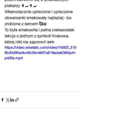
piekarzy 👩‍🍳👨‍🍳
Własnoręcznie uplecione i upieczone 
obwarzanki smakowały najlepiej - bo 
zrobione z sercem 🥰🥨
To była smakowita i pełna ciekawostek 
lekcja o jednym z symboli Krakowa, 
której nikt nie zapomni! 📜✨
https://video.wixstatic.com/video/1fd82f_319
f6cf0d95a4bc6b39c4697a819ada6/360p/m
p4/file.mp4