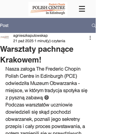
Post
agnieszkaputowskap
21 paź 2025
1 minut(y) czytania
Warsztaty pachnące
Krakowem!
Nasza załoga The Frederic Chopin 
Polish Centre in Edinburgh (PCE) 
odwiedziła Muzeum Obwarzanka - 
miejsce, w którym tradycja spotyka się 
z pyszną zabawą 😄
Podczas warsztatów uczniowie 
dowiedzieli się skąd pochodzi 
obwarzanek, poznali jego sekretny 
przepis i cały proces powstawania, a 
potem zamienili się w prawdziwych 