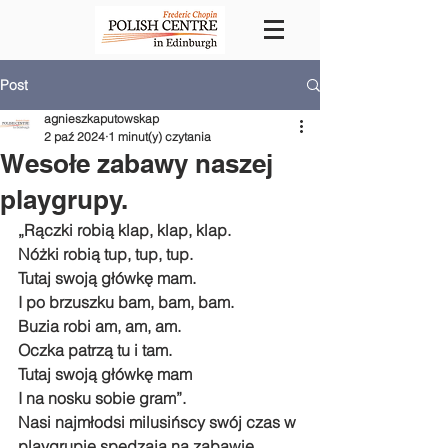
Post
agnieszkaputowskap
2 paź 2024
1 minut(y) czytania
Wesołe zabawy naszej
playgrupy.
„Rączki robią klap, klap, klap.
Nóżki robią tup, tup, tup.
Tutaj swoją główkę mam.
I po brzuszku bam, bam, bam.
Buzia robi am, am, am.
Oczka patrzą tu i tam.
Tutaj swoją główkę mam
I na nosku sobie gram”.
Nasi najmłodsi milusińscy swój czas w 
playgrupie spędzają na zabawie, 