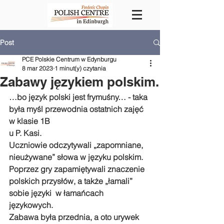
Post
PCE Polskie Centrum w Edynburgu
8 mar 2023
1 minut(y) czytania
Zabawy językiem polskim.
…bo język polski jest frymuśny… - taka 
była myśl przewodnia ostatnich zajęć 
w klasie 1B 
u P. Kasi. 
Uczniowie odczytywali „zapomniane, 
nieużywane” słowa w języku polskim. 
Poprzez gry zapamiętywali znaczenie 
polskich przysłów, a także „łamali” 
sobie języki  w łamańcach 
językowych. 
Zabawa była przednia, a oto urywek 