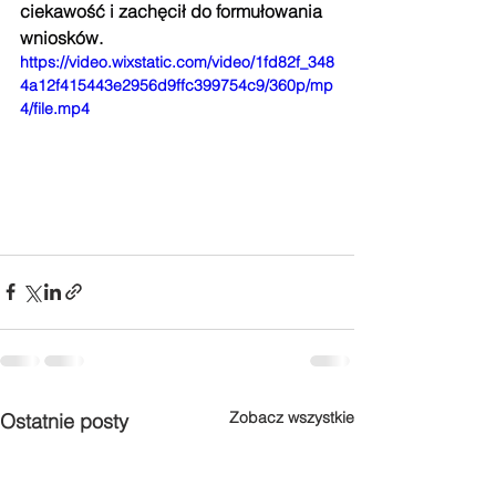
ciekawość i zachęcił do formułowania 
wniosków.
https://video.wixstatic.com/video/1fd82f_348
4a12f415443e2956d9ffc399754c9/360p/mp
4/file.mp4
Zobacz wszystkie
Ostatnie posty