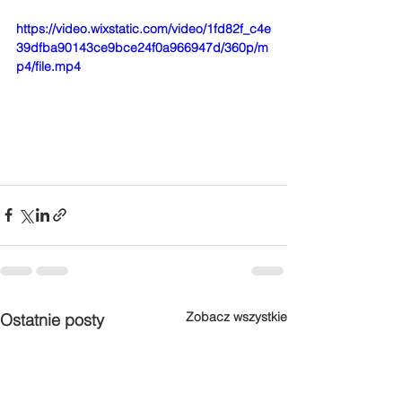
https://video.wixstatic.com/video/1fd82f_c4e
39dfba90143ce9bce24f0a966947d/360p/m
p4/file.mp4
Zobacz wszystkie
Ostatnie posty