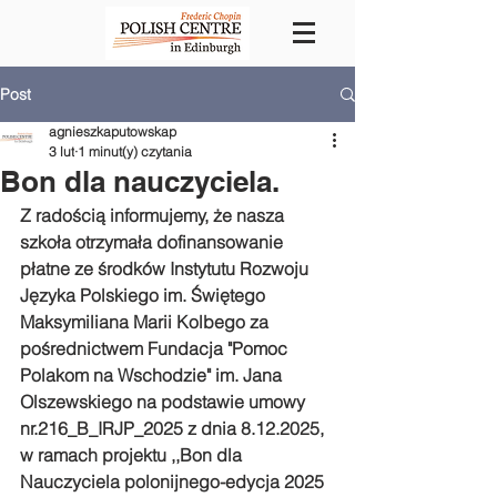
Post
agnieszkaputowskap
3 lut
1 minut(y) czytania
Bon dla nauczyciela.
Z radością informujemy, że nasza 
szkoła otrzymała dofinansowanie 
płatne ze środków Instytutu Rozwoju 
Języka Polskiego im. Świętego 
Maksymiliana Marii Kolbego za 
pośrednictwem Fundacja "Pomoc 
Polakom na Wschodzie" im. Jana 
Olszewskiego na podstawie umowy 
nr.216_B_IRJP_2025 z dnia 8.12.2025, 
w ramach projektu ,,Bon dla 
Nauczyciela polonijnego-edycja 2025 