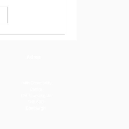
o nauczyłam/em się w
kiej Szkole im.
eryka Chopina?
Adres
Leith Community
Centre
12A Newkirkgate
EH6 6AD
Edinburgh