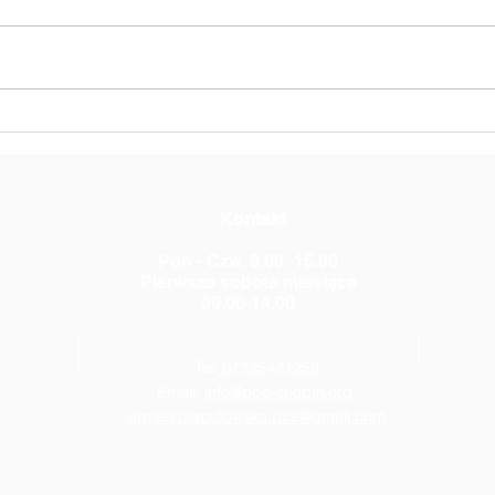
Słoń Trąbalski
Czeg
Pols
Fryd
Kontakt
Pon - Czw. 9.00 -15.00
Pierwsza sobota miesiąca
09.00-14.00
Tel:
07725471259
Email:
info@pce-chopin.org
agnieszkaputowska.pce@gmail.com