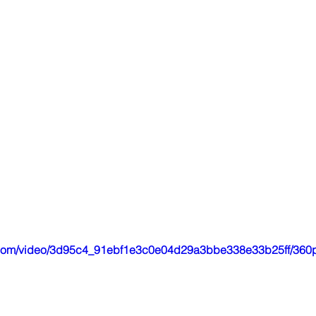
ic.com/video/3d95c4_91ebf1e3c0e04d29a3bbe338e33b25ff/360p