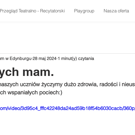
Przegląd Teatralno - Recytatorski
Playgroup
Nasza oferta
rum w Edynburgu
28 maj 2024
1 minut(y) czytania
zych mam.
szych uczniów życzymy dużo zdrowia, radości i nieus
ch wspaniałych pociech:)
ic.com/video/3d95c4_fffc42248da24ad59b18f54b6030cacb/360p