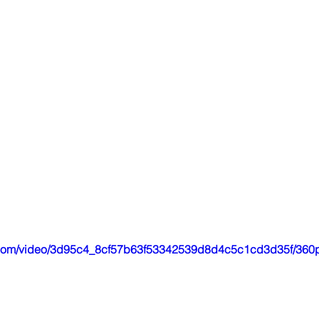
ic.com/video/3d95c4_8cf57b63f53342539d8d4c5c1cd3d35f/360p