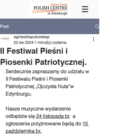
Post
agnieszkaputowskap
22 sie 2024
1 minut(y) czytania
II Festiwal Pieśni i
Piosenki Patriotycznej.
Serdecznie zapraszamy do udziału w 
II Festiwalu Pieśni i Piosenki 
Patriotycznej „Ojczysta Nuta”w 
Edynburgu.
Nasze muzyczne w
ydarzenie 
odbędzie się 
24 listopada br
.  a 
zgłoszenia przyjmowane będą do 
15 
października br. 