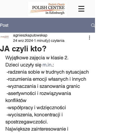
Post
agnieszkaputowskap
24 wrz 2024
1 minut(y) czytania
JA czyli kto?
Wyjątkowe zajęcia w klasie 2.
Dzieci uczyły się 
m.in
.:
 -radzenia sobie w trudnych sytuacjach
 -rozumienia emocji własnych i innych
 -wyznaczania i szanowania granic
 -asertywności i rozwiązywania 
konfliktów
 -współpracy i wdzięczności
 -wyciszenia, koncentracji i 
spostrzegawczości.
Największe zainteresowanie i 