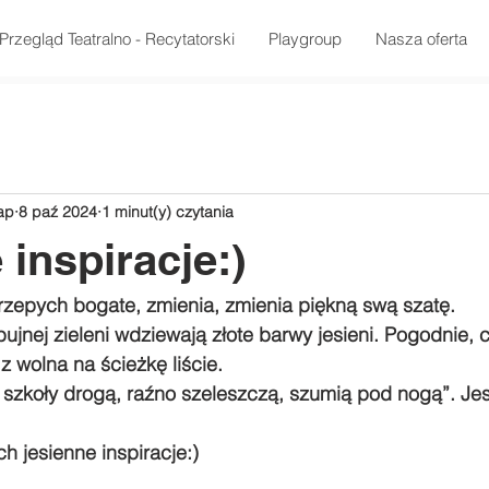
Przegląd Teatralno - Recytatorski
Playgroup
Nasza oferta
ap
8 paź 2024
1 minut(y) czytania
 inspiracje:)
przepych bogate, zmienia, zmienia piękną swą szatę.
ujnej zieleni wdziewają złote barwy jesieni. Pogodnie, c
z wolna na ścieżkę liście.
szkoły drogą, raźno szeleszczą, szumią pod nogą”. Jesi
ch jesienne inspiracje:)