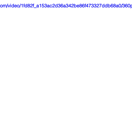
ic.com/video/1fd82f_a153ac2d36a342be86f473327ddb68a0/360p