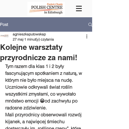
Post
agnieszkaputowskap
27 maj
1 minut(y) czytania
Kolejne warsztaty
przyrodnicze za nami!
Tym razem dla klas 1 i 2 były 
fascynującym spotkaniem z naturą, w 
którym nie było miejsca na nudę. 
Uczniowie odkrywali świat roślin 
wszystkimi zmysłami, co wywołało 
mnóstwo emocji 😀od zachwytu po 
radosne zdziwienie. 
Mali przyrodnicy obserwowali rozwój 
kijanek, a najwięcej śmiechu 
dostarczyły im „roślinne rzepy”, które 