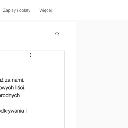
Zapisy i opłaty
Więcej
ż za nami. 
wych liści. 
orodnych 
dkrywania i 