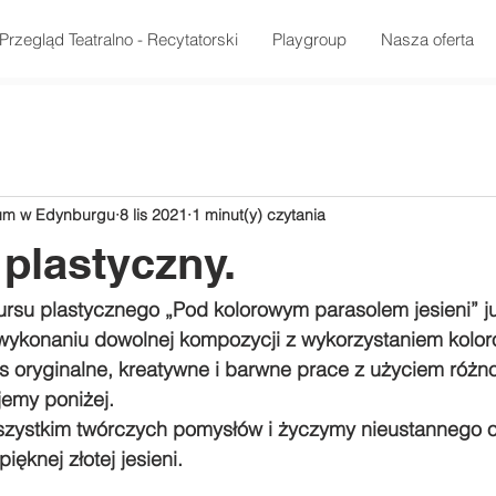
Przegląd Teatralno - Recytatorski
Playgroup
Nasza oferta
rum w Edynburgu
8 lis 2021
1 minut(y) czytania
plastyczny.
ursu plastycznego „Pod kolorowym parasolem jesieni” ju
wykonaniu dowolnej kompozycji z wykorzystaniem koloro
 oryginalne, kreatywne i barwne prace z użyciem różn
jemy poniżej. 
zystkim twórczych pomysłów i życzymy nieustannego o
ięknej złotej jesieni.