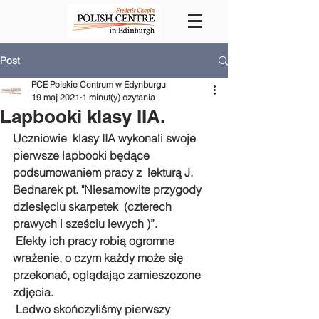
Post
PCE Polskie Centrum w Edynburgu
19 maj 2021
1 minut(y) czytania
Lapbooki klasy IIA.
Uczniowie  klasy IIA wykonali swoje 
pierwsze lapbooki będące 
podsumowaniem pracy z  lekturą J. 
Bednarek pt. "Niesamowite przygody 
dziesięciu skarpetek  (czterech 
prawych i sześciu lewych )”. 
 Efekty ich pracy robią ogromne 
wrażenie, o czym każdy może się 
przekonać, oglądając zamieszczone 
zdjęcia. 
 Ledwo skończyliśmy pierwszy 