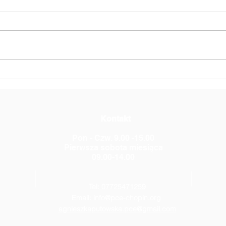
Słoń Trąbalski
Czeg
Pols
Fryd
Kontakt
Pon - Czw. 9.00 -15.00
Pierwsza sobota miesiąca
09.00-14.00
Tel:
07725471259
Email:
info@pce-chopin.org
agnieszkaputowska.pce@gmail.com