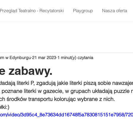
Przegląd Teatralno - Recytatorski
Playgroup
Nasza oferta
rum w Edynburgu
21 mar 2023
1 minut(y) czytania
e zabawy.
ładają literki P, zgadują jakie literki piszą sobie nawza
 poznane literki w gazecie, w grupach układają puzzle 
ch środków transportu kolorując wybrane z nich. 
ki:)
tic.com/video/3d95c4_8e73634dd16748f5a7830815151e7958/720