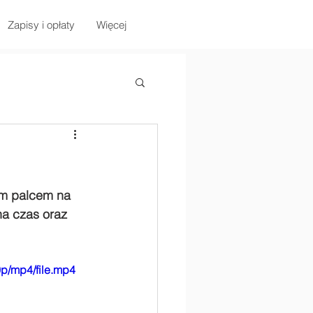
Zapisy i opłaty
Więcej
jem palcem na 
na czas oraz 
p/mp4/file.mp4