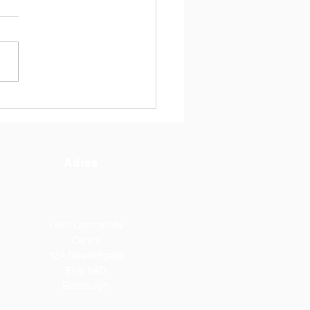
o nauczyłam/em się w
kiej Szkole im.
eryka Chopina?
Adres
Leith Community
Centre
12A Newkirkgate
EH6 6AD
Edinburgh