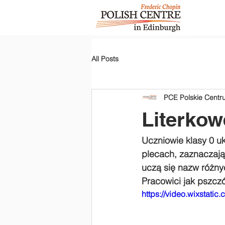
All Posts
PCE Polskie Cent
Literkow
Uczniowie klasy 0 uk
plecach, zaznaczają
uczą się nazw różny
Pracowici jak pszczół
https://video.wixsta