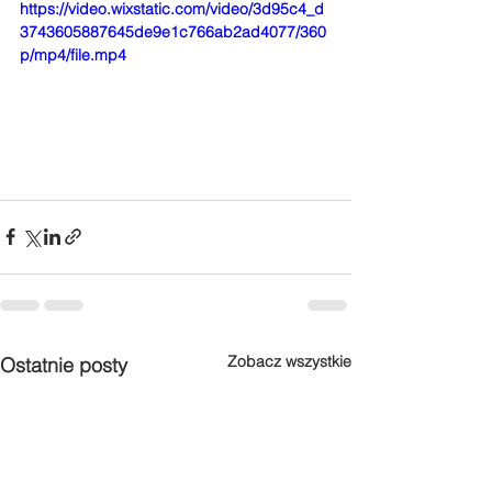
https://video.wixstatic.com/video/3d95c4_d
3743605887645de9e1c766ab2ad4077/360
p/mp4/file.mp4
Zobacz wszystkie
Ostatnie posty