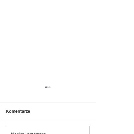
Komentarze
Słoń Trąbalski