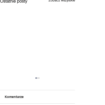
Zobacz wszystkie
Ostatnie posty
Komentarze
Słoń Trąbalski