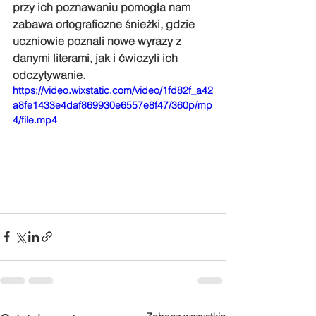
przy ich poznawaniu pomogła nam 
zabawa ortograficzne śnieżki, gdzie 
uczniowie poznali nowe wyrazy z 
danymi literami, jak i ćwiczyli ich 
odczytywanie.
https://video.wixstatic.com/video/1fd82f_a42
a8fe1433e4daf869930e6557e8f47/360p/mp
4/file.mp4