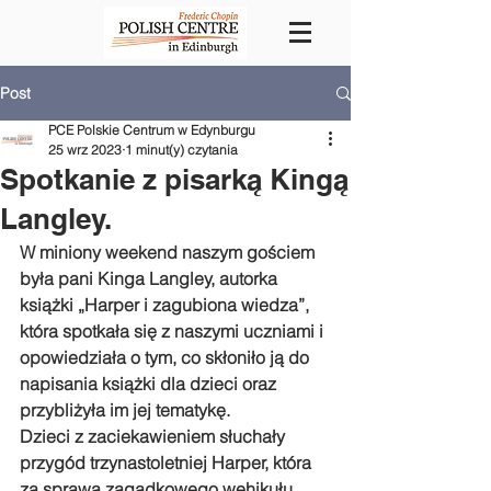
Post
PCE Polskie Centrum w Edynburgu
25 wrz 2023
1 minut(y) czytania
Spotkanie z pisarką Kingą
Langley.
W miniony weekend naszym gościem 
była pani Kinga Langley, autorka 
książki „Harper i zagubiona wiedza”, 
która spotkała się z naszymi uczniami i 
opowiedziała o tym, co skłoniło ją do 
napisania książki dla dzieci oraz 
przybliżyła im jej tematykę. 
Dzieci z zaciekawieniem słuchały 
przygód trzynastoletniej Harper, która 
za sprawą zagadkowego wehikułu 