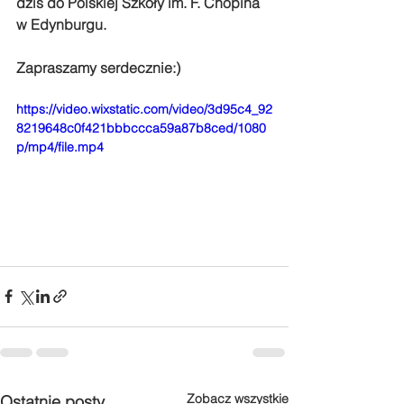
dziś do Polskiej Szkoły im. F. Chopina 
w Edynburgu.
Zapraszamy serdecznie:)
https://video.wixstatic.com/video/3d95c4_92
8219648c0f421bbbccca59a87b8ced/1080
p/mp4/file.mp4
Zobacz wszystkie
Ostatnie posty