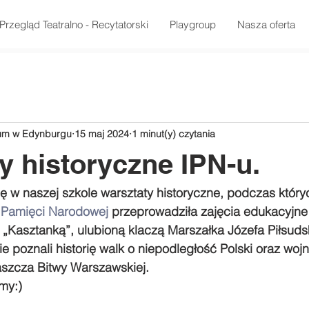
Przegląd Teatralno - Recytatorski
Playgroup
Nasza oferta
rum w Edynburgu
15 maj 2024
1 minut(y) czytania
y historyczne IPN-u.
ię w naszej szkole warsztaty historyczne, podczas który
t Pamięci Narodowej
 przeprowadziła zajęcia edukacyjne
z „Kasztanką”, ulubioną klaczą Marszałka Józefa Piłsuds
e poznali historię walk o niepodległość Polski oraz woj
łaszcza Bitwy Warszawskiej.
my:)