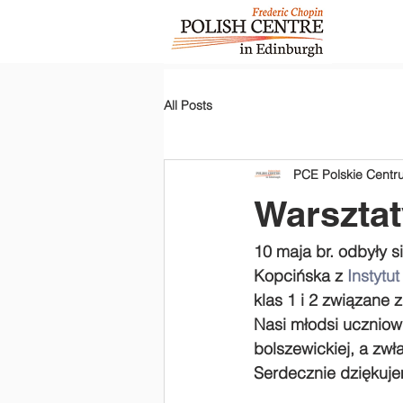
All Posts
PCE Polskie Cent
Warsztat
10 maja br. odbyły s
Kopcińska z 
Instytu
klas 1 i 2 związane 
Nasi młodsi uczniowi
bolszewickiej, a zw
Serdecznie dziękuje