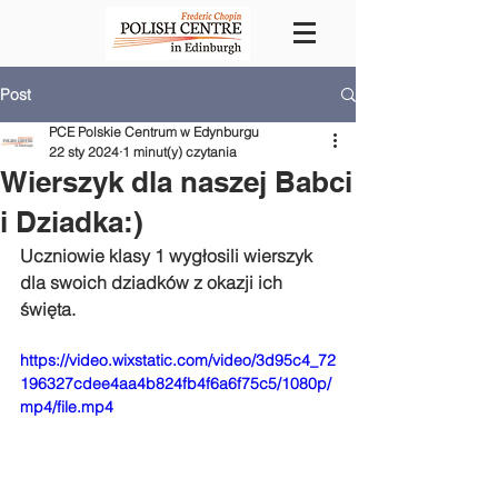
Post
PCE Polskie Centrum w Edynburgu
22 sty 2024
1 minut(y) czytania
Wierszyk dla naszej Babci
i Dziadka:)
Uczniowie klasy 1 wygłosili wierszyk 
dla swoich dziadków z okazji ich 
święta.
https://video.wixstatic.com/video/3d95c4_72
196327cdee4aa4b824fb4f6a6f75c5/1080p/
mp4/file.mp4