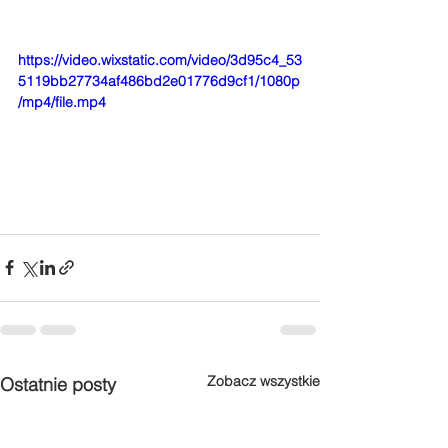
https://video.wixstatic.com/video/3d95c4_53
5119bb27734af486bd2e01776d9cf1/1080p
/mp4/file.mp4
Zobacz wszystkie
Ostatnie posty