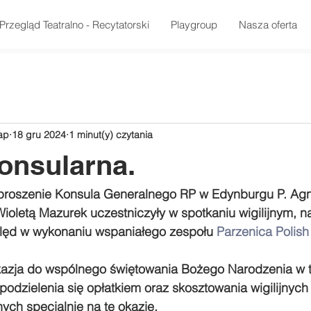
Przegląd Teatralno - Recytatorski
Playgroup
Nasza oferta
ap
18 gru 2024
1 minut(y) czytania
konsularna.
aproszenie Konsula Generalnego RP w Edynburgu P. Agn
ioletą Mazurek uczestniczyły w spotkaniu wigilijnym, na
olęd w wykonaniu wspaniałego zespołu 
Parzenica Polish
kazja do wspólnego świętowania Bożego Narodzenia w t
 podzielenia się opłatkiem oraz skosztowania wigilijnych
ych specjalnie na tę okazję.