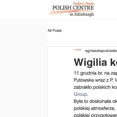
All Posts
agnieszkaputowsk
Wigilia 
11 grudnia br. na z
Putowska wraz z P. W
zabrakło polskich k
Group
.
Była to doskonała o
polskiej atmosferze,
polskiej przygotowan