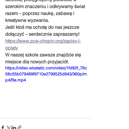
szerokim znaczeniu i odkrywamy świat 
razem – poprzez naukę, zabawę i 
kreatywne wyzwania.
Jeśli ktoś ma ochotę do nas jeszcze 
dołączyć – serdecznie zapraszamy!
https://www.pce-chopin.org/zapisy-i-
oplaty
W naszej szkole zawsze znajdzie się 
miejsce dla nowych przyjaciół.
https://video.wixstatic.com/video/1fd82f_76c
58c55b079489f9710e2799525d943/360p/m
p4/file.mp4