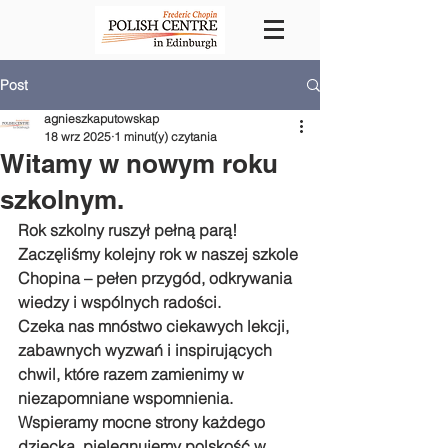
Post
agnieszkaputowskap
18 wrz 2025
1 minut(y) czytania
Witamy w nowym roku
szkolnym.
Rok szkolny ruszył pełną parą!
Zaczęliśmy kolejny rok w naszej szkole 
Chopina – pełen przygód, odkrywania 
wiedzy i wspólnych radości.
Czeka nas mnóstwo ciekawych lekcji, 
zabawnych wyzwań i inspirujących 
chwil, które razem zamienimy w 
niezapomniane wspomnienia.
Wspieramy mocne strony każdego 
dziecka, pielęgnujemy polskość w 