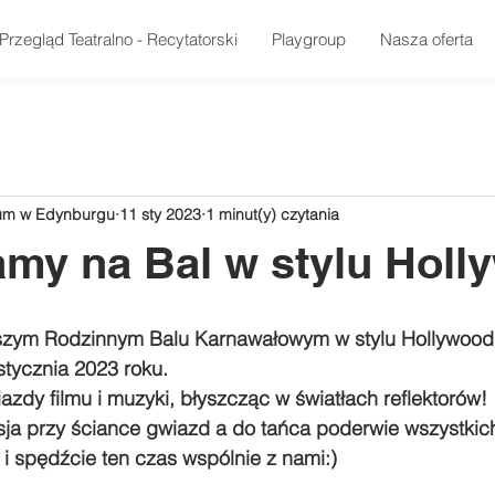
Przegląd Teatralno - Recytatorski
Playgroup
Nasza oferta
rum w Edynburgu
11 sty 2023
1 minut(y) czytania
my na Bal w stylu Holl
zym Rodzinnym Balu Karnawałowym w stylu Hollywood, 
stycznia 2023 roku. 
azdy filmu i muzyki, błyszcząc w światłach reflektorów! 
sja przy ściance gwiazd a do tańca poderwie wszystkich
i spędźcie ten czas wspólnie z nami:)