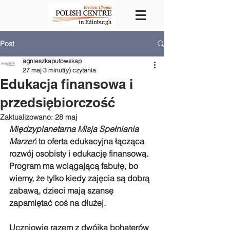
Post
agnieszkaputowskap
27 maj
3 minut(y) czytania
Edukacja finansowa i
przedsiębiorczość
Zaktualizowano:
28 maj
Międzyplanetarna Misja Spełniania 
Marzeń
 to oferta edukacyjna łącząca 
rozwój osobisty i edukację finansową. 
Program ma wciągającą fabułę, bo 
wiemy, że tylko kiedy zajęcia są dobrą 
zabawą, dzieci mają szansę 
zapamiętać coś na dłużej.
Uczniowie razem z dwójką bohaterów 